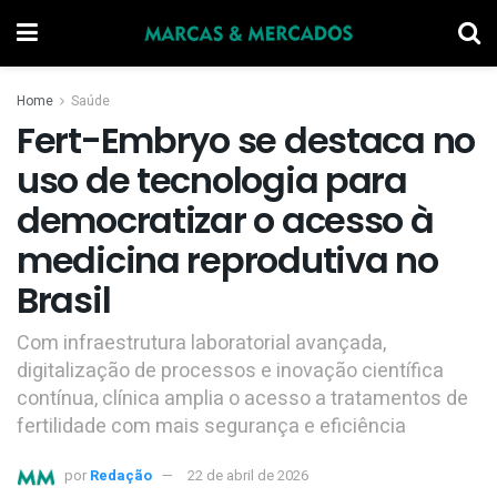
Home
Saúde
Fert-Embryo se destaca no
uso de tecnologia para
democratizar o acesso à
medicina reprodutiva no
Brasil
Com infraestrutura laboratorial avançada,
digitalização de processos e inovação científica
contínua, clínica amplia o acesso a tratamentos de
fertilidade com mais segurança e eficiência
por
Redação
22 de abril de 2026