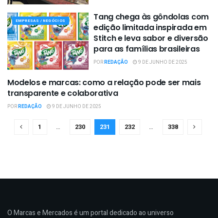
Tang chega às gôndolas com
EMPRESAS / NEGÓCIOS
edição limitada inspirada em
Stitch e leva sabor e diversão
para as famílias brasileiras
POR
REDAÇÃO
9 DE JUNHO DE 2025
Modelos e marcas: como a relação pode ser mais
EMPRESAS / NEGÓCIOS
transparente e colaborativa
POR
REDAÇÃO
9 DE JUNHO DE 2025
1
…
230
231
232
…
338
O Marcas e Mercados é um portal dedicado ao universo