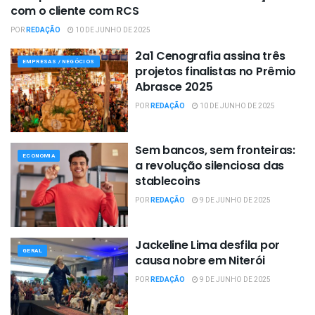
COMUNICAÇÃO INTEGRADA
com o cliente com RCS
POR
REDAÇÃO
10 DE JUNHO DE 2025
2a1 Cenografia assina três
EMPRESAS / NEGÓCIOS
projetos finalistas no Prêmio
Abrasce 2025
POR
REDAÇÃO
10 DE JUNHO DE 2025
Sem bancos, sem fronteiras:
ECONOMIA
a revolução silenciosa das
stablecoins
POR
REDAÇÃO
9 DE JUNHO DE 2025
Jackeline Lima desfila por
GERAL
causa nobre em Niterói
POR
REDAÇÃO
9 DE JUNHO DE 2025