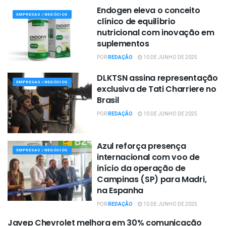
Endogen eleva o conceito
EMPRESAS / NEGÓCIOS
clínico de equilíbrio
nutricional com inovação em
suplementos
POR
REDAÇÃO
10 DE JUNHO DE 2025
DLKTSN assina representação
EMPRESAS / NEGÓCIOS
exclusiva de Tati Charriere no
Brasil
POR
REDAÇÃO
10 DE JUNHO DE 2025
Azul reforça presença
EMPRESAS / NEGÓCIOS
internacional com voo de
início da operação de
Campinas (SP) para Madri,
na Espanha
POR
REDAÇÃO
10 DE JUNHO DE 2025
Javep Chevrolet melhora em 30% comunicação