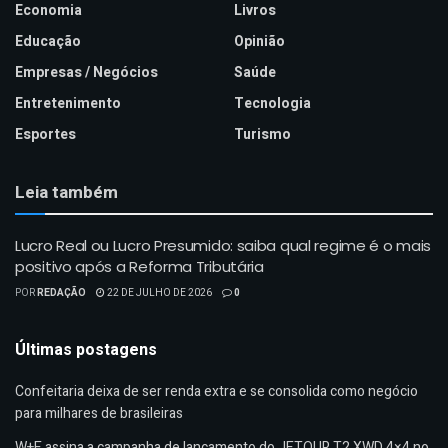
Economia
Livros
Educação
Opinião
Empresas / Negócios
Saúde
Entretenimento
Tecnologia
Esportes
Turismo
Leia também
Lucro Real ou Lucro Presumido: saiba qual regime é o mais
positivo após a Reforma Tributária
POR
REDAÇÃO
22 DE JULHO DE 2026
0
Últimas postagens
Confeitaria deixa de ser renda extra e se consolida como negócio
para milhares de brasileiras
W+E assina a campanha de lançamento do JETOUR T2 XWD 4×4 no