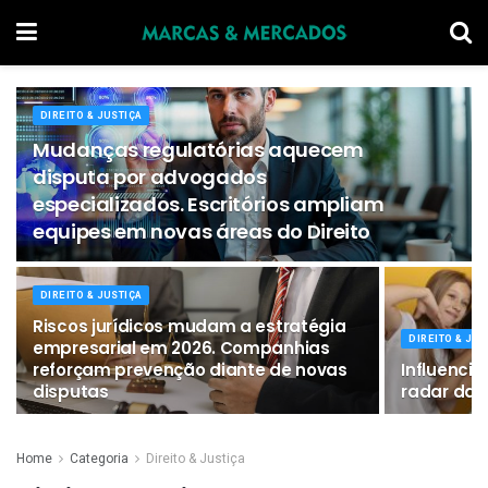
DIREITO & JUSTIÇA
Mudanças regulatórias aquecem
disputa por advogados
especializados. Escritórios ampliam
equipes em novas áreas do Direito
DIREITO & JUSTIÇA
Riscos jurídicos mudam a estratégia
DIREITO & JUS
empresarial em 2026. Companhias
reforçam prevenção diante de novas
Influenci
disputas
radar da J
Home
Categoria
Direito & Justiça