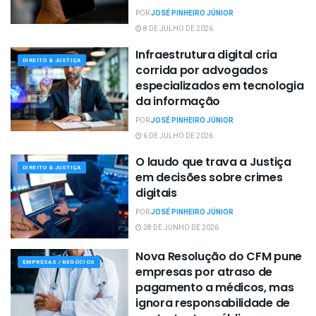
POR
JOSÉ PINHEIRO JÚNIOR
8 DE JULHO DE 2026
Infraestrutura digital cria
DIREITO & JUSTIÇA
corrida por advogados
especializados em tecnologia
da informação
POR
JOSÉ PINHEIRO JÚNIOR
6 DE JULHO DE 2026
O laudo que trava a Justiça
DIREITO & JUSTIÇA
em decisões sobre crimes
digitais
POR
JOSÉ PINHEIRO JÚNIOR
28 DE JUNHO DE 2026
Nova Resolução do CFM pune
EMPRESAS / NEGÓCIOS
empresas por atraso de
pagamento a médicos, mas
ignora responsabilidade de