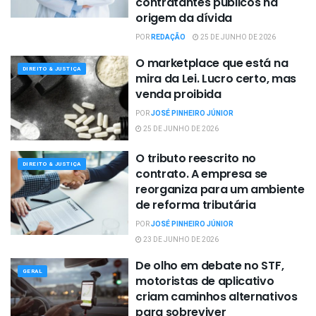
contratantes públicos na
origem da dívida
POR
REDAÇÃO
25 DE JUNHO DE 2026
O marketplace que está na
DIREITO & JUSTIÇA
mira da Lei. Lucro certo, mas
venda proibida
POR
JOSÉ PINHEIRO JÚNIOR
25 DE JUNHO DE 2026
O tributo reescrito no
DIREITO & JUSTIÇA
contrato. A empresa se
reorganiza para um ambiente
de reforma tributária
POR
JOSÉ PINHEIRO JÚNIOR
23 DE JUNHO DE 2026
De olho em debate no STF,
GERAL
motoristas de aplicativo
criam caminhos alternativos
para sobreviver