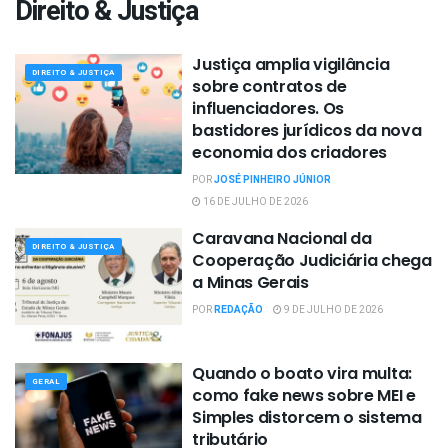
Direito & Justiça
Justiça amplia vigilância
DIREITO & JUSTIÇA
sobre contratos de
influenciadores. Os
bastidores jurídicos da nova
economia dos criadores
POR
JOSÉ PINHEIRO JÚNIOR
16 DE JULHO DE 2026
Caravana Nacional da
DIREITO & JUSTIÇA
Cooperação Judiciária chega
a Minas Gerais
POR
REDAÇÃO
9 DE JULHO DE 2026
Quando o boato vira multa:
GERAL
como fake news sobre MEI e
Simples distorcem o sistema
tributário