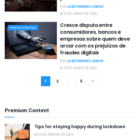
POR
JOSÉ PINHEIRO JÚNIOR
22 DE JUNHO DE 2026
Cresce disputa entre
DIREITO & JUSTIÇA
consumidores, bancos e
empresas sobre quem deve
arcar com os prejuízos de
fraudes digitais
POR
JOSÉ PINHEIRO JÚNIOR
15 DE JUNHO DE 2026
1
2
…
5
Premium Content
Tips for staying happy during lockdown
26 DE JANEIRO DE 2025