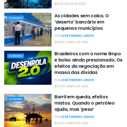
8 DE JULHO DE 2026
As cidades sem caixa. O
ECONOMIA
‘deserto’ bancário em
pequenos municípios
POR
JOSÉ PINHEIRO JÚNIOR
28 DE JUNHO DE 2026
Brasileiros com o nome limpo
ECONOMIA
e bolso ainda pressionado. Os
efeitos da negociação em
massa das dívidas
POR
JOSÉ PINHEIRO JÚNIOR
25 DE JUNHO DE 2026
Barril em queda, efeitos
ECONOMIA
mistos. Quando o petróleo
ajuda, mas ‘pesa’
POR
JOSÉ PINHEIRO JÚNIOR
25 DE JUNHO DE 2026