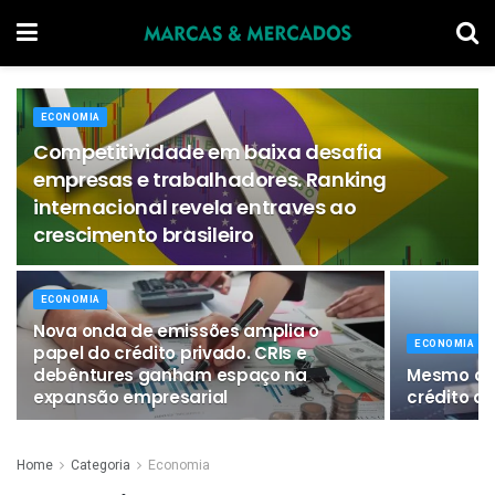
ECONOMIA
Competitividade em baixa desafia
empresas e trabalhadores. Ranking
internacional revela entraves ao
crescimento brasileiro
ECONOMIA
Nova onda de emissões amplia o
ECONOMIA
papel do crédito privado. CRIs e
debêntures ganham espaço na
Mesmo com
expansão empresarial
crédito a
Home
Categoria
Economia