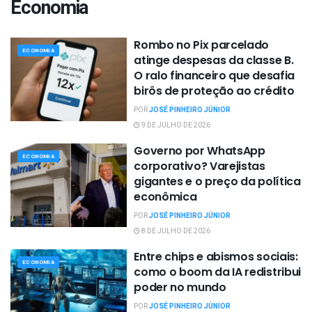
Economia
Rombo no Pix parcelado
ECONOMIA
atinge despesas da classe B.
O ralo financeiro que desafia
birôs de proteção ao crédito
POR
JOSÉ PINHEIRO JÚNIOR
9 DE JULHO DE 2026
Governo por WhatsApp
ECONOMIA
corporativo? Varejistas
gigantes e o preço da política
econômica
POR
JOSÉ PINHEIRO JÚNIOR
8 DE JULHO DE 2026
Entre chips e abismos sociais:
ECONOMIA
como o boom da IA redistribui
poder no mundo
POR
JOSÉ PINHEIRO JÚNIOR