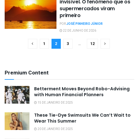
invisível. O fenômeno que os
supermercados viram
primeiro
POR
JOSÉ PINHEIRO JÚNIOR
22 DE JUNHO DE 2026
1
2
3
…
12
Premium Content
Betterment Moves Beyond Robo-Advising
with Human Financial Planners
15 DE JANEIRO DE 2025
These Tie-Dye Swimsuits We Can’t Wait to
Wear This Summer
20 DE JANEIRO DE 2025