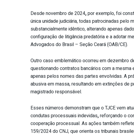
Desde novembro de 2024
,
por exemplo, foi cons
única unidade judiciária, todas patrocinadas pe
substancialmente idêntico, alterando apenas dados
configuração de litigância predatória e a adotar
Advogados do Brasil – Seção Ceará (OAB/CE).
Outro caso emblemático ocorreu em dezembro d
questionando contratos bancários com a mesma es
apenas pelos nomes das partes envolvidas. A práti
abusiva em massa, resultando em extinções de p
magistrado responsável.
Esses números demonstram que o TJCE vem atuand
condutas processuais indevidas
,
reforçando o com
cooperação processual. As ações também reflet
159/2024 do CNJ, que orienta os tribunais brasi