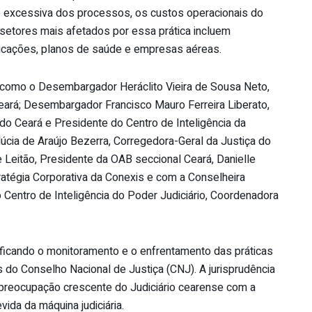
ção excessiva dos processos, os custos operacionais do
Os setores mais afetados por essa prática incluem
unicações, planos de saúde e empresas aéreas.
 como o Desembargador Heráclito Vieira de Sousa Neto,
eará; Desembargador Francisco Mauro Ferreira Liberato,
do Ceará e Presidente do Centro de Inteligência da
cia de Araújo Bezerra, Corregedora-Geral da Justiça do
ne Leitão, Presidente da OAB seccional Ceará, Danielle
atégia Corporativa da Conexis e com a Conselheira
 Centro de Inteligência do Poder Judiciário, Coordenadora
sificando o monitoramento e o enfrentamento das práticas
s do Conselho Nacional de Justiça (CNJ). A jurisprudência
a preocupação crescente do Judiciário cearense com a
vida da máquina judiciária.