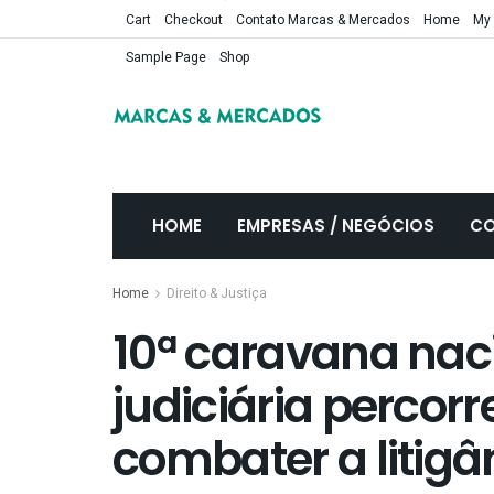
Cart
Checkout
Contato Marcas & Mercados
Home
My
Sample Page
Shop
HOME
EMPRESAS / NEGÓCIOS
CO
Home
Direito & Justiça
10ª caravana nac
judiciária percorr
combater a litigâ