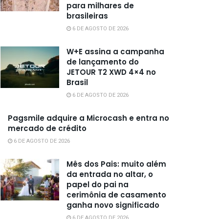
para milhares de
brasileiras
6 DE AGOSTO DE 2026
W+E assina a campanha
de lançamento do
JETOUR T2 XWD 4×4 no
Brasil
6 DE AGOSTO DE 2026
Pagsmile adquire a Microcash e entra no
mercado de crédito
6 DE AGOSTO DE 2026
Mês dos Pais: muito além
da entrada no altar, o
papel do pai na
cerimônia de casamento
ganha novo significado
6 DE AGOSTO DE 2026