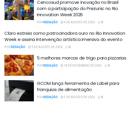
Cencosud promove inovação no Brasil
com a participação do Prezunic no Rio
Innovation Week 2026
POR
REDAÇÃO
4 DE AGOSTO DE 2026
0
Claro estreia como patrocinadora ouro no Rio Innovation
Week e assina intervenção artística imersiva do evento
POR
REDAÇÃO
3 DE AGOSTO DE 2026
0
5 melhores marcas de trigo para pizzarias
POR
REDAÇÃO
18 DE NOVEMBRO DE 2025
0
GCOM lança ferramenta de Label para
franquias de alimentação
POR
REDAÇÃO
5 DE AGOSTO DE 2026
0