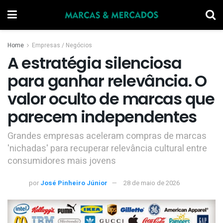
Home
Empresas / Negócios
A estratégia silenciosa
para ganhar relevância. O
valor oculto de marcas que
parecem independentes
Grandes empresas aceleram compras de marcas
'nichadas' para recuperar relevância cultural entre
consumidores mais jovens
por
José Pinheiro Júnior
28 de maio de 2026