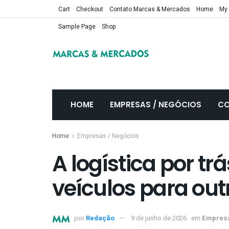
Cart
Checkout
Contato Marcas & Mercados
Home
My
Sample Page
Shop
HOME
EMPRESAS / NEGÓCIOS
CO
Home
Empresas / Negócios
A logística por tr
veículos para out
por
Redação
9 de junho de 2026
em
Empresa