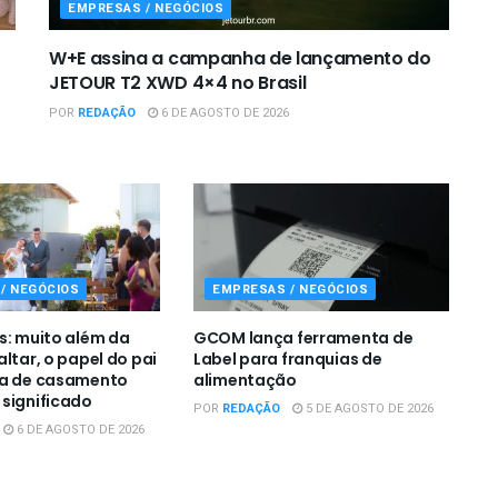
EMPRESAS / NEGÓCIOS
W+E assina a campanha de lançamento do
JETOUR T2 XWD 4×4 no Brasil
POR
REDAÇÃO
6 DE AGOSTO DE 2026
/ NEGÓCIOS
EMPRESAS / NEGÓCIOS
s: muito além da
GCOM lança ferramenta de
ltar, o papel do pai
Label para franquias de
ia de casamento
alimentação
significado
POR
REDAÇÃO
5 DE AGOSTO DE 2026
6 DE AGOSTO DE 2026