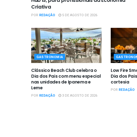
Hub IS, para profissionais da Economia
Criativa
POR
REDAÇÃO
5 DE AGOSTO DE 2026
GASTRONOMIA
GASTRONO
Clássico Beach Club celebra o
Low Fire Sm
Dia dos Pais com menu especial
Dia dos Pai
nas unidades de Ipanema e
cortesia
Leme
POR
REDAÇÃO
POR
REDAÇÃO
3 DE AGOSTO DE 2026