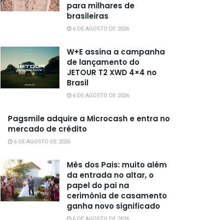
para milhares de
brasileiras
6 DE AGOSTO DE 2026
W+E assina a campanha
de lançamento do
JETOUR T2 XWD 4×4 no
Brasil
6 DE AGOSTO DE 2026
Pagsmile adquire a Microcash e entra no
mercado de crédito
6 DE AGOSTO DE 2026
Mês dos Pais: muito além
da entrada no altar, o
papel do pai na
cerimônia de casamento
ganha novo significado
6 DE AGOSTO DE 2026