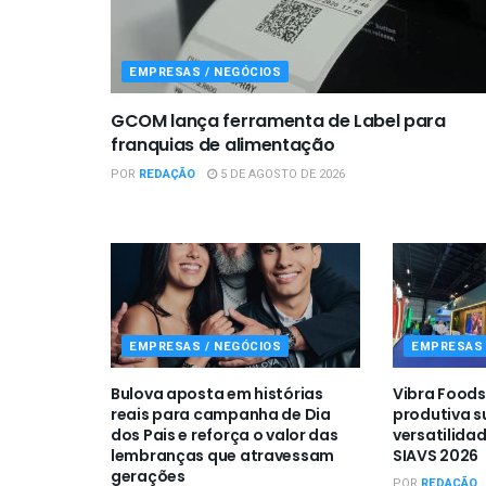
EMPRESAS / NEGÓCIOS
GCOM lança ferramenta de Label para
franquias de alimentação
POR
REDAÇÃO
5 DE AGOSTO DE 2026
EMPRESAS / NEGÓCIOS
EMPRESAS 
Bulova aposta em histórias
Vibra Foods
reais para campanha de Dia
produtiva s
dos Pais e reforça o valor das
versatilidad
lembranças que atravessam
SIAVS 2026
gerações
POR
REDAÇÃO