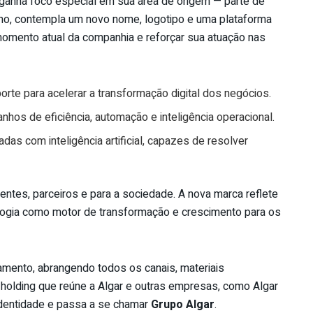
e ganha foco especial em sua área de origem — parte de
no, contempla um novo nome, logotipo e uma plataforma
 momento atual da companhia e reforçar sua atuação nas
uporte para acelerar a transformação digital dos negócios.
nhos de eficiência, automação e inteligência operacional.
as com inteligência artificial, capazes de resolver
entes, parceiros e para a sociedade. A nova marca reflete
ogia como motor de transformação e crescimento para os
damento, abrangendo todos os canais, materiais
A holding que reúne a Algar e outras empresas, como Algar
identidade e passa a se chamar
Grupo Algar
.