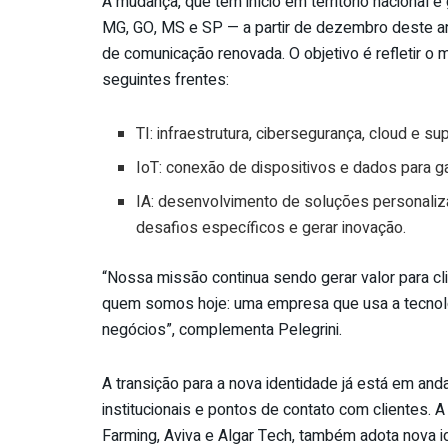
A mudança, que tem início em território nacional 
MG, GO, MS e SP — a partir de dezembro deste a
de comunicação renovada. O objetivo é refletir o
seguintes frentes:
TI: infraestrutura, cibersegurança, cloud e s
IoT: conexão de dispositivos e dados para ga
IA: desenvolvimento de soluções personalizad
desafios específicos e gerar inovação.
“Nossa missão continua sendo gerar valor para cli
quem somos hoje: uma empresa que usa a tecnol
negócios”, complementa Pelegrini.
A transição para a nova identidade já está em an
institucionais e pontos de contato com clientes. 
Farming, Aviva e Algar Tech, também adota nova 