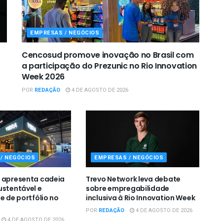
EMPRESAS / NEGÓCIOS
Cencosud promove inovação no Brasil com
a participação do Prezunic no Rio Innovation
Week 2026
POR
REDAÇÃO
4 DE AGOSTO DE 2026
/ NEGÓCIOS
EMPRESAS / NEGÓCIOS
 apresenta cadeia
Trevo Network leva debate
ustentável e
sobre empregabilidade
e de portfólio no
inclusiva à Rio Innovation Week
POR
REDAÇÃO
4 DE AGOSTO DE 2026
4 DE AGOSTO DE 2026