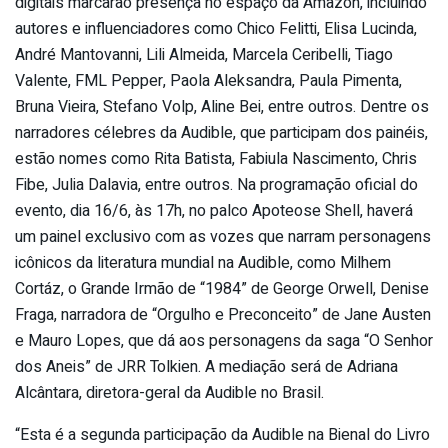
digitais marcarão presença no espaço da Amazon, incluindo
autores e influenciadores como Chico Felitti, Elisa Lucinda,
André Mantovanni, Lili Almeida, Marcela Ceribelli, Tiago
Valente, FML Pepper, Paola Aleksandra, Paula Pimenta,
Bruna Vieira, Stefano Volp, Aline Bei, entre outros. Dentre os
narradores célebres da Audible, que participam dos painéis,
estão nomes como Rita Batista, Fabiula Nascimento, Chris
Fibe, Julia Dalavia, entre outros. Na programação oficial do
evento, dia 16/6, às 17h, no palco Apoteose Shell, haverá
um painel exclusivo com as vozes que narram personagens
icônicos da literatura mundial na Audible, como Milhem
Cortáz, o Grande Irmão de “1984” de George Orwell, Denise
Fraga, narradora de “Orgulho e Preconceito” de Jane Austen
e Mauro Lopes, que dá aos personagens da saga “O Senhor
dos Aneis” de JRR Tolkien. A mediação será de Adriana
Alcântara, diretora-geral da Audible no Brasil.
“Esta é a segunda participação da Audible na Bienal do Livro