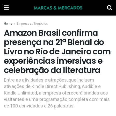
Home
Empresas / Negócios
Amazon Brasil confirma
presença na 21ª Bienal do
Livro no Rio de Janeiro com
experiências imersivas e
celebração da literatura
Entre as atividades e atrações, que incluem
ativações de Kindle Direct Publishing, Audible e
Kindle Unlimited, a empresa oferecerá brindes aos
visitantes e uma programação completa com mais
de 100 convidados e 26 palestras