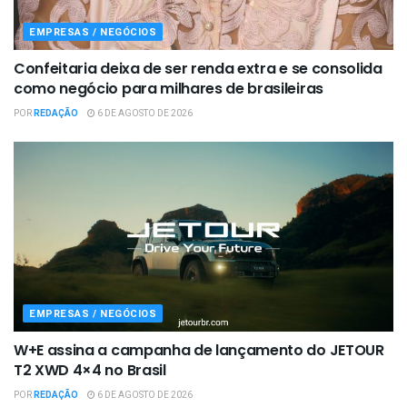
EMPRESAS / NEGÓCIOS
Confeitaria deixa de ser renda extra e se consolida
como negócio para milhares de brasileiras
POR
REDAÇÃO
6 DE AGOSTO DE 2026
EMPRESAS / NEGÓCIOS
W+E assina a campanha de lançamento do JETOUR
T2 XWD 4×4 no Brasil
POR
REDAÇÃO
6 DE AGOSTO DE 2026
EMPRESAS / NEGÓCIOS