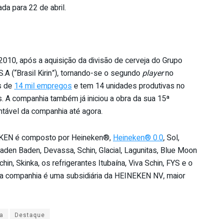
da para 22 de abril.
010, após a aquisição da divisão de cerveja do Grupo
S.A (“Brasil Kirin”), tornando-se o segundo
player
no
is de
14 mil empregos
e tem 14 unidades produtivas no
s. A companhia também já iniciou a obra da sua 15ª
ntável da companhia até agora.
INEKEN é composto por Heineken®,
Heineken® 0.0
, Sol,
 Baden Baden, Devassa, Schin, Glacial, Lagunitas, Blue Moon
chin, Skinka, os refrigerantes Itubaína, Viva Schin, FYS e o
a companhia é uma subsidiária da HEINEKEN NV, maior
a
Destaque