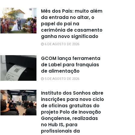
Mês dos Pais: muito além
da entrada no altar, o
papel do pai na
cerimônia de casamento
ganha novo significado
6 DE AGOSTO DE 2026
GCOM lança ferramenta
de Label para franquias
de alimentação
5 DE AGOSTO DE 2026
Instituto dos Sonhos abre
inscrições para novo ciclo
de oficinas gratuitas do
projeto Polo de Inovação
Gonçalense, realizadas
no Hub IS, para
profissionais da