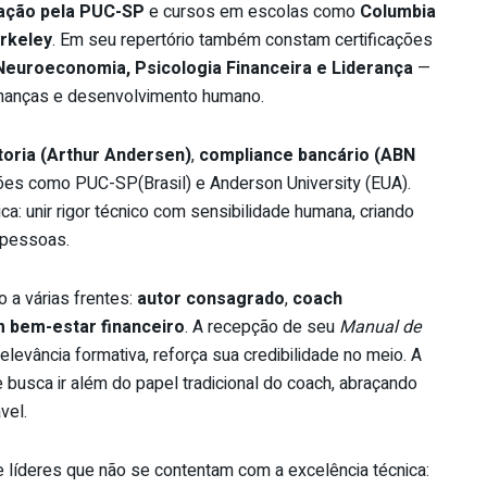
ação pela PUC-SP
e cursos em escolas como
Columbia
erkeley
. Em seu repertório também constam certificações
, Neuroeconomia, Psicologia Financeira e Liderança
—
finanças e desenvolvimento humano.
toria (Arthur Andersen)
,
compliance bancário (ABN
ições como PUC-SP(Brasil) e Anderson University (EUA).
: unir rigor técnico com sensibilidade humana, criando
 pessoas.
 a várias frentes:
autor consagrado
,
coach
 bem-estar financeiro
. A recepção de seu
Manual de
relevância formativa, reforça sua credibilidade no meio. A
e busca ir além do papel tradicional do coach, abraçando
vel.
líderes que não se contentam com a excelência técnica: