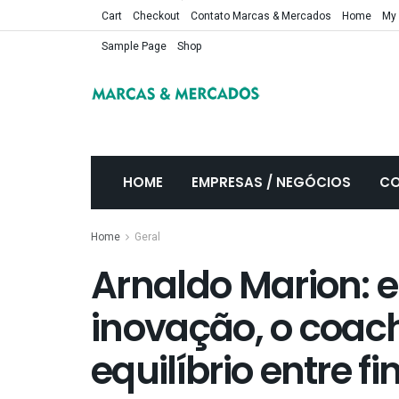
Cart
Checkout
Contato Marcas & Mercados
Home
My
Sample Page
Shop
HOME
EMPRESAS / NEGÓCIOS
CO
Home
Geral
Arnaldo Marion: en
inovação, o coach
equilíbrio entre f