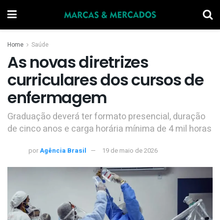
Home
Saúde
As novas diretrizes
curriculares dos cursos de
enfermagem
Graduação deverá ter formato presencial, duração
de cinco anos e carga horária mínima de 4 mil horas
por
Agência Brasil
19 de maio de 2026