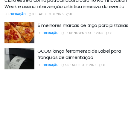
Claro estreia como patrocinadora ouro no Rio Innovation
Week e assina intervenção artística imersiva do evento
POR
REDAÇÃO
3 DE AGOSTO DE 2026
0
5 melhores marcas de trigo para pizzarias
POR
REDAÇÃO
18 DE NOVEMBRO DE 2025
0
GCOM lança ferramenta de Label para
franquias de alimentação
POR
REDAÇÃO
5 DE AGOSTO DE 2026
0