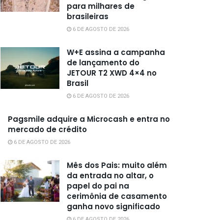
para milhares de
brasileiras
6 DE AGOSTO DE 2026
W+E assina a campanha
de lançamento do
JETOUR T2 XWD 4×4 no
Brasil
6 DE AGOSTO DE 2026
Pagsmile adquire a Microcash e entra no
mercado de crédito
6 DE AGOSTO DE 2026
Mês dos Pais: muito além
da entrada no altar, o
papel do pai na
cerimônia de casamento
ganha novo significado
6 DE AGOSTO DE 2026