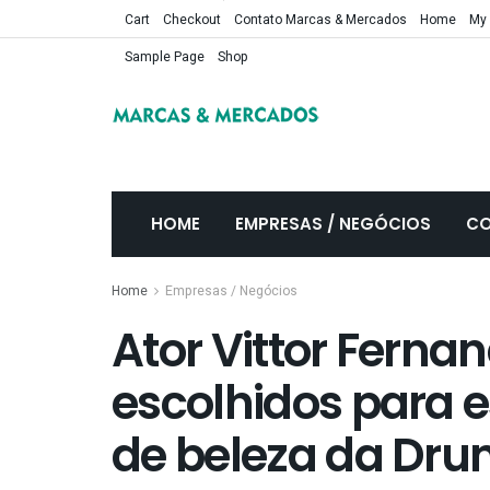
Cart
Checkout
Contato Marcas & Mercados
Home
My
Sample Page
Shop
HOME
EMPRESAS / NEGÓCIOS
CO
Home
Empresas / Negócios
Ator Vittor Ferna
escolhidos para 
de beleza da Dru