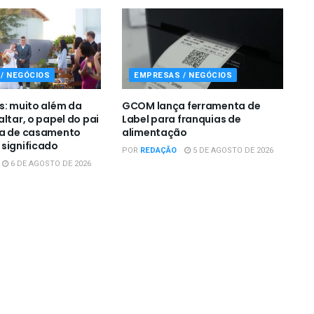
/ NEGÓCIOS
EMPRESAS / NEGÓCIOS
s: muito além da
GCOM lança ferramenta de
ltar, o papel do pai
Label para franquias de
ia de casamento
alimentação
significado
POR
REDAÇÃO
5 DE AGOSTO DE 2026
6 DE AGOSTO DE 2026