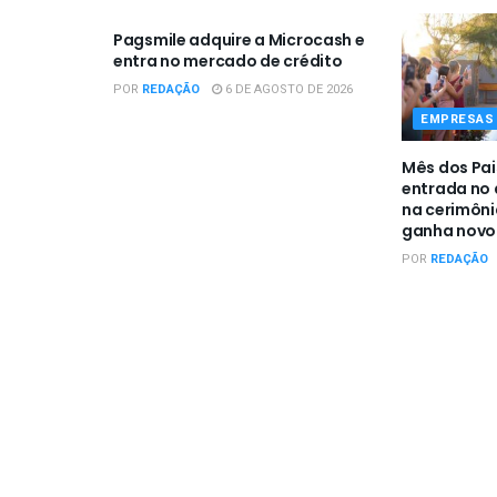
Pagsmile adquire a Microcash e
entra no mercado de crédito
POR
REDAÇÃO
6 DE AGOSTO DE 2026
EMPRESAS 
Mês dos Pai
entrada no a
na cerimôn
ganha novo 
POR
REDAÇÃO