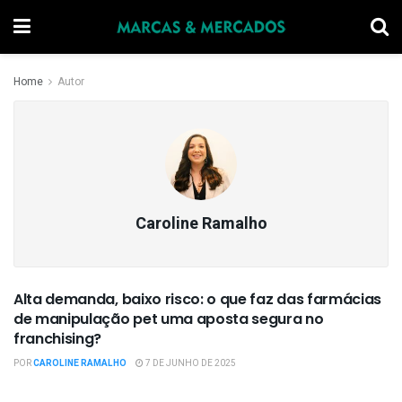
Home
Autor
Caroline Ramalho
Alta demanda, baixo risco: o que faz das farmácias
OPINIÃO
de manipulação pet uma aposta segura no
franchising?
POR
CAROLINE RAMALHO
7 DE JUNHO DE 2025