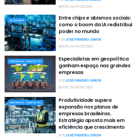
8 DE JULHO DE 2026
Entre chips e abismos sociais:
ECONOMIA
como o boom da IA redistribui
poder no mundo
POR
JOSÉ PINHEIRO JÚNIOR
8 DE JULHO DE 2026
Especialistas em geopolítica
EMPRESAS / NEGÓCIOS
ganham espaço nas grandes
empresas
POR
JOSÉ PINHEIRO JÚNIOR
6 DE JULHO DE 2026
Produtividade supera
EMPRESAS / NEGÓCIOS
expansão nos planos de
empresas brasileiras.
Estratégia aposta mais em
eficiência que crescimento
POR
JOSÉ PINHEIRO JÚNIOR