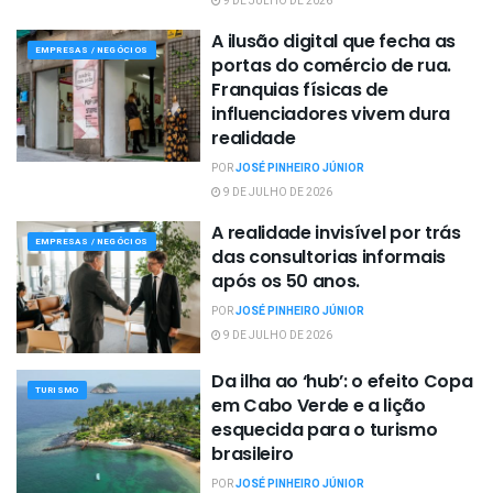
9 DE JULHO DE 2026
A ilusão digital que fecha as
EMPRESAS / NEGÓCIOS
portas do comércio de rua.
Franquias físicas de
influenciadores vivem dura
realidade
POR
JOSÉ PINHEIRO JÚNIOR
9 DE JULHO DE 2026
A realidade invisível por trás
EMPRESAS / NEGÓCIOS
das consultorias informais
após os 50 anos.
POR
JOSÉ PINHEIRO JÚNIOR
9 DE JULHO DE 2026
Da ilha ao ‘hub’: o efeito Copa
TURISMO
em Cabo Verde e a lição
esquecida para o turismo
brasileiro
POR
JOSÉ PINHEIRO JÚNIOR