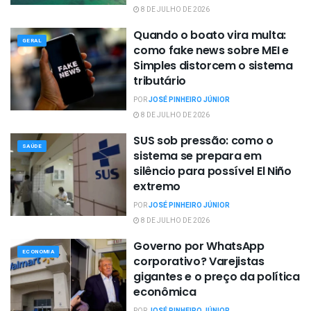
8 DE JULHO DE 2026
Quando o boato vira multa:
GERAL
como fake news sobre MEI e
Simples distorcem o sistema
tributário
POR
JOSÉ PINHEIRO JÚNIOR
8 DE JULHO DE 2026
SUS sob pressão: como o
SAÚDE
sistema se prepara em
silêncio para possível El Niño
extremo
POR
JOSÉ PINHEIRO JÚNIOR
8 DE JULHO DE 2026
Governo por WhatsApp
ECONOMIA
corporativo? Varejistas
gigantes e o preço da política
econômica
POR
JOSÉ PINHEIRO JÚNIOR