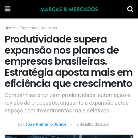
Home
Empresas / Negócios
Produtividade supera
expansão nos planos de
empresas brasileiras.
Estratégia aposta mais em
eficiência que crescimento
Companhias priorizam produtividade, automação e
revisão de processos, enquanto a expansão perde
espaço com investimentos mais seletivos
por
José Pinheiro Júnior
6 de julho de 2026