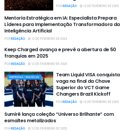
POR
REDAÇÃO
12 DE FEVEREIRO DE 2025
Mentoria Estratégica em IA: Especialista Prepara
EMPRESAS / NEGÓCIOS
Líderes para Implementação Transformadora da
Inteligência Artificial
POR
REDAÇÃO
12 DE FEVEREIRO DE 2025
Keep Charged avança e prevê a abertura de 50
EMPRESAS / NEGÓCIOS
franquias em 2025
POR
REDAÇÃO
12 DE FEVEREIRO DE 2025
Team Liquid VISA conquista
EMPRESAS / NEGÓCIOS
vaga na final da Chave
Superior do VCT Game
Changers Brazil Kickoff
POR
REDAÇÃO
12 DE FEVEREIRO DE 2025
Sumirê lança coleção “Universo Brilhante” com
EMPRESAS / NEGÓCIOS
esmaltes metalizados
POR
REDAÇÃO
12 DE FEVEREIRO DE 2025