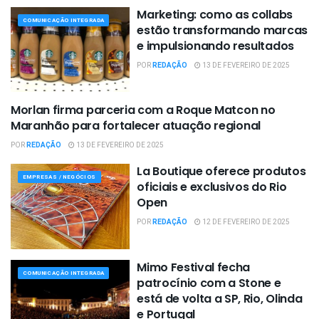
Marketing: como as collabs
COMUNICAÇÃO INTEGRADA
estão transformando marcas
e impulsionando resultados
POR
REDAÇÃO
13 DE FEVEREIRO DE 2025
Morlan firma parceria com a Roque Matcon no
EMPRESAS / NEGÓCIOS
Maranhão para fortalecer atuação regional
POR
REDAÇÃO
13 DE FEVEREIRO DE 2025
La Boutique oferece produtos
EMPRESAS / NEGÓCIOS
oficiais e exclusivos do Rio
Open
POR
REDAÇÃO
12 DE FEVEREIRO DE 2025
Mimo Festival fecha
COMUNICAÇÃO INTEGRADA
patrocínio com a Stone e
está de volta a SP, Rio, Olinda
e Portugal