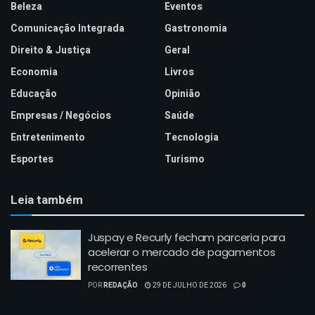
Beleza
Eventos
Comunicação Integrada
Gastronomia
Direito & Justiça
Geral
Economia
Livros
Educação
Opinião
Empresas / Negócios
Saúde
Entretenimento
Tecnologia
Esportes
Turismo
Leia também
Juspay e Recurly fecham parceria para
acelerar o mercado de pagamentos
recorrentes
POR
REDAÇÃO
29 DE JULHO DE 2026
0