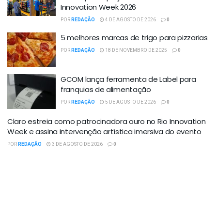
Innovation Week 2026
POR
REDAÇÃO
4 DE AGOSTO DE 2026
0
5 melhores marcas de trigo para pizzarias
POR
REDAÇÃO
18 DE NOVEMBRO DE 2025
0
GCOM lança ferramenta de Label para
franquias de alimentação
POR
REDAÇÃO
5 DE AGOSTO DE 2026
0
Claro estreia como patrocinadora ouro no Rio Innovation
Week e assina intervenção artística imersiva do evento
POR
REDAÇÃO
3 DE AGOSTO DE 2026
0