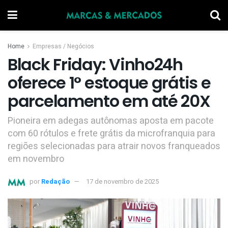
Home
Empresas / Negócios
Black Friday: Vinho24h
oferece 1° estoque grátis e
parcelamento em até 20X
Pioneira em adegas autônomas aposta em pacote
com 60 rótulos e frete grátis da microfranquia para
regiões selecionadas para atrair novos franqueados
em novembro
por
Redação
17 de novembro de 2025