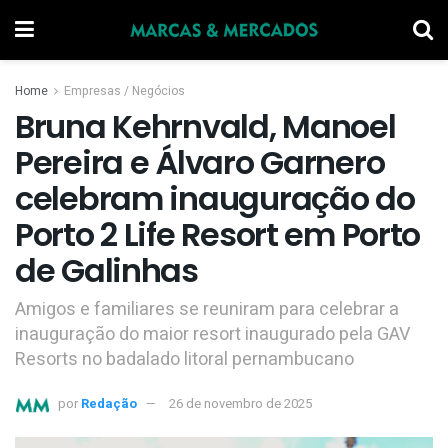
Home
Empresas / Negócios
Bruna Kehrnvald, Manoel
Pereira e Álvaro Garnero
celebram inauguração do
Porto 2 Life Resort em Porto
de Galinhas
Amigos e familiares se reuniram para celebrar a
inauguração do maior resort inaugurado pela GAV
Resorts no badalado litoral pernambucano
por
Redação
26 de novembro de 2025