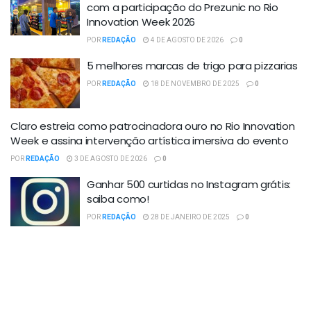
com a participação do Prezunic no Rio
Innovation Week 2026
POR
REDAÇÃO
4 DE AGOSTO DE 2026
0
5 melhores marcas de trigo para pizzarias
POR
REDAÇÃO
18 DE NOVEMBRO DE 2025
0
Claro estreia como patrocinadora ouro no Rio Innovation
Week e assina intervenção artística imersiva do evento
POR
REDAÇÃO
3 DE AGOSTO DE 2026
0
Ganhar 500 curtidas no Instagram grátis:
saiba como!
POR
REDAÇÃO
28 DE JANEIRO DE 2025
0