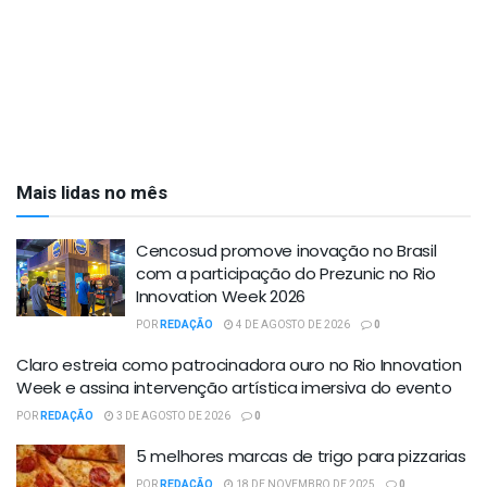
Mais lidas no mês
Cencosud promove inovação no Brasil
com a participação do Prezunic no Rio
Innovation Week 2026
POR
REDAÇÃO
4 DE AGOSTO DE 2026
0
Claro estreia como patrocinadora ouro no Rio Innovation
Week e assina intervenção artística imersiva do evento
POR
REDAÇÃO
3 DE AGOSTO DE 2026
0
5 melhores marcas de trigo para pizzarias
POR
REDAÇÃO
18 DE NOVEMBRO DE 2025
0