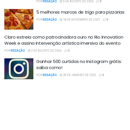
POR
REDAÇÃO
4 DE AGOSTO DE 2026
0
5 melhores marcas de trigo para pizzarias
POR
REDAÇÃO
18 DE NOVEMBRO DE 2025
0
Claro estreia como patrocinadora ouro no Rio Innovation
Week e assina intervenção artística imersiva do evento
POR
REDAÇÃO
3 DE AGOSTO DE 2026
0
Ganhar 500 curtidas no Instagram grátis:
saiba como!
POR
REDAÇÃO
28 DE JANEIRO DE 2025
0