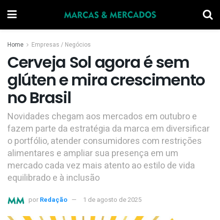
Home
Empresas / Negócios
Cerveja Sol agora é sem
glúten e mira crescimento
no Brasil
Novidades chegam aos mercados em outubro e
fazem parte da estratégia da marca em diversificar
o portfólio, atender consumidores com restrições
alimentares e ampliar sua presença em um
mercado cada vez mais atento ao estilo de vida
equilibrado e à inclusão
por
Redação
1 de agosto de 2025