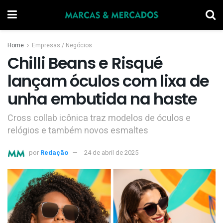
Home
Empresas / Negócios
Chilli Beans e Risqué
lançam óculos com lixa de
unha embutida na haste
Cross collab icônica traz modelos de óculos e
relógios e também novos esmaltes
por
Redação
24 de abril de 2025