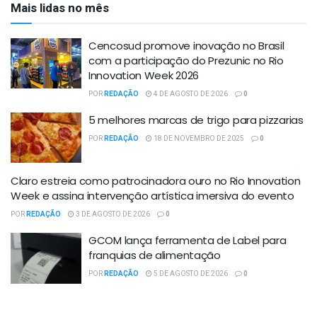
Mais lidas no mês
Cencosud promove inovação no Brasil
com a participação do Prezunic no Rio
Innovation Week 2026
POR
REDAÇÃO
4 DE AGOSTO DE 2026
0
5 melhores marcas de trigo para pizzarias
POR
REDAÇÃO
18 DE NOVEMBRO DE 2025
0
Claro estreia como patrocinadora ouro no Rio Innovation
Week e assina intervenção artística imersiva do evento
POR
REDAÇÃO
3 DE AGOSTO DE 2026
0
GCOM lança ferramenta de Label para
franquias de alimentação
POR
REDAÇÃO
5 DE AGOSTO DE 2026
0