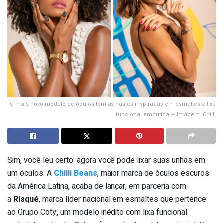
O mais novo modelo de óculos tem as hastes inspiradas em esmaltes e lixa
funcional embutida — Imagem: Chilli
Sim, você leu certo: agora você pode lixar suas unhas em
um óculos. A
Chilli Beans
, maior marca de óculos escuros
da América Latina, acaba de lançar, em parceria com
a
Risqué
, marca líder nacional em esmaltes que pertence
ao Grupo Coty
,
um modelo inédito com lixa funcional