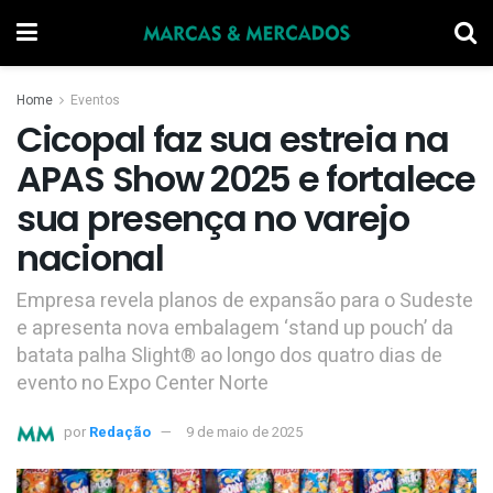
Home
Eventos
Cicopal faz sua estreia na
APAS Show 2025 e fortalece
sua presença no varejo
nacional
Empresa revela planos de expansão para o Sudeste
e apresenta nova embalagem ‘stand up pouch’ da
batata palha Slight® ao longo dos quatro dias de
evento no Expo Center Norte
por
Redação
9 de maio de 2025