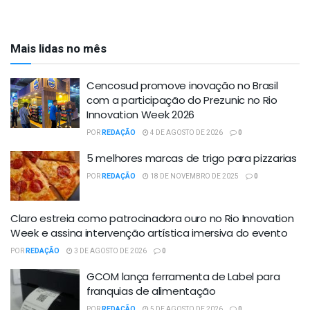
Mais lidas no mês
Cencosud promove inovação no Brasil
com a participação do Prezunic no Rio
Innovation Week 2026
POR
REDAÇÃO
4 DE AGOSTO DE 2026
0
5 melhores marcas de trigo para pizzarias
POR
REDAÇÃO
18 DE NOVEMBRO DE 2025
0
Claro estreia como patrocinadora ouro no Rio Innovation
Week e assina intervenção artística imersiva do evento
POR
REDAÇÃO
3 DE AGOSTO DE 2026
0
GCOM lança ferramenta de Label para
franquias de alimentação
POR
REDAÇÃO
5 DE AGOSTO DE 2026
0