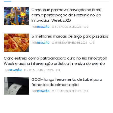
Cencosud promove inovação no Brasil
com a participação do Prezunic no Rio
Innovation Week 2026
POR
REDAÇÃO
4 DE AGOSTO DE 2026
0
5 melhores marcas de trigo para pizzarias
POR
REDAÇÃO
18 DE NOVEMBRO DE 2025
0
Claro estreia como patrocinadora ouro no Rio Innovation
Week e assina intervenção artística imersiva do evento
POR
REDAÇÃO
3 DE AGOSTO DE 2026
0
GCOM lança ferramenta de Label para
franquias de alimentação
POR
REDAÇÃO
5 DE AGOSTO DE 2026
0