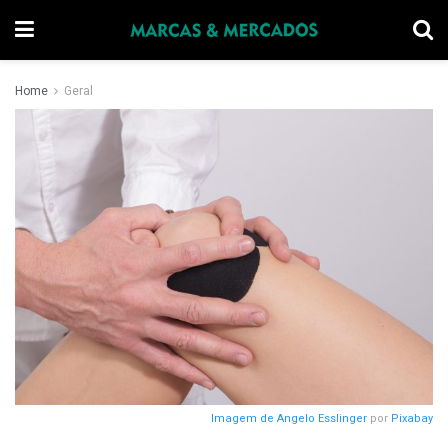
Home
Geral
Imagem de
Angelo Esslinger
por
Pixabay