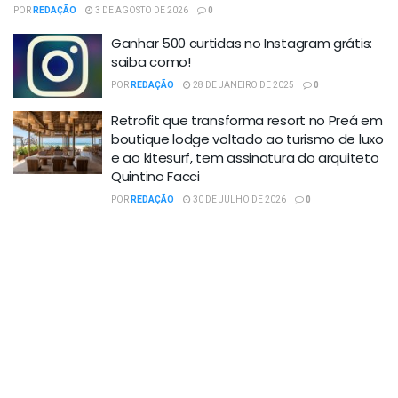
POR
REDAÇÃO
3 DE AGOSTO DE 2026
0
Ganhar 500 curtidas no Instagram grátis:
saiba como!
POR
REDAÇÃO
28 DE JANEIRO DE 2025
0
Retrofit que transforma resort no Preá em
boutique lodge voltado ao turismo de luxo
e ao kitesurf, tem assinatura do arquiteto
Quintino Facci
POR
REDAÇÃO
30 DE JULHO DE 2026
0