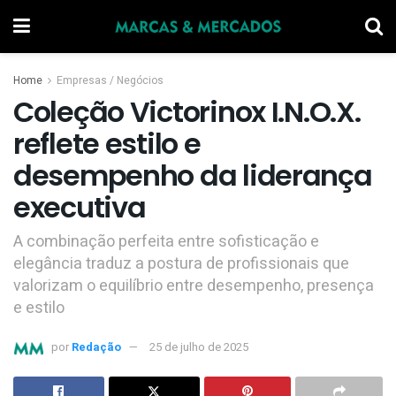
Home
Empresas / Negócios
Coleção Victorinox I.N.O.X.
reflete estilo e
desempenho da liderança
executiva
A combinação perfeita entre sofisticação e
elegância traduz a postura de profissionais que
valorizam o equilíbrio entre desempenho, presença
e estilo
por
Redação
25 de julho de 2025