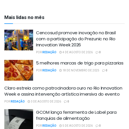
Mais lidas no mês
Cencosud promove inovação no Brasil
com a participação do Prezunic no Rio
Innovation Week 2026
POR
REDAÇÃO
4 DE AGOSTO DE 2026
0
5 melhores marcas de trigo para pizzarias
POR
REDAÇÃO
18 DE NOVEMBRO DE 2025
0
Claro estreia como patrocinadora ouro no Rio Innovation
Week e assina intervenção artística imersiva do evento
POR
REDAÇÃO
3 DE AGOSTO DE 2026
0
GCOM lança ferramenta de Label para
franquias de alimentação
POR
REDAÇÃO
5 DE AGOSTO DE 2026
0