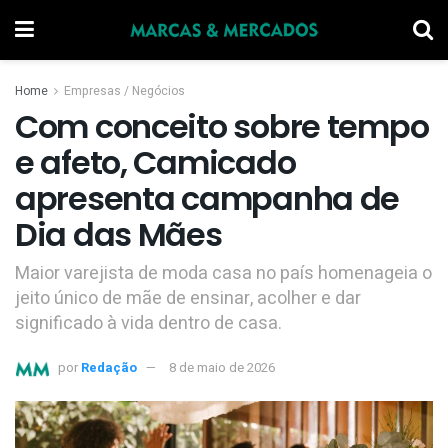
Home
Empresas / Negócios
Com conceito sobre tempo
e afeto, Camicado
apresenta campanha de
Dia das Mães
Maior varejista de moda casa no país homenageia o
jeito único de mãe de ensinar, acolher e dar
significado à vida dentro de casa.
por
Redação
8 de maio de 2026