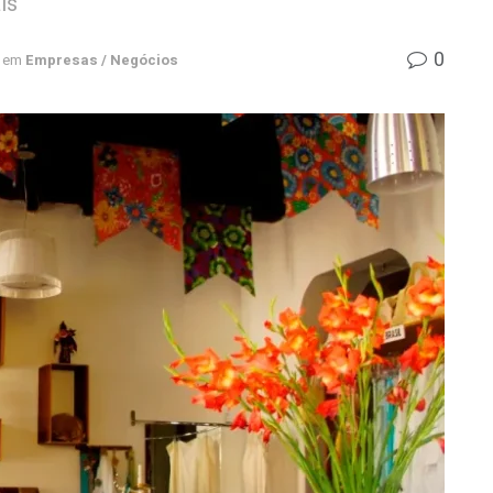
ís
0
em
Empresas / Negócios