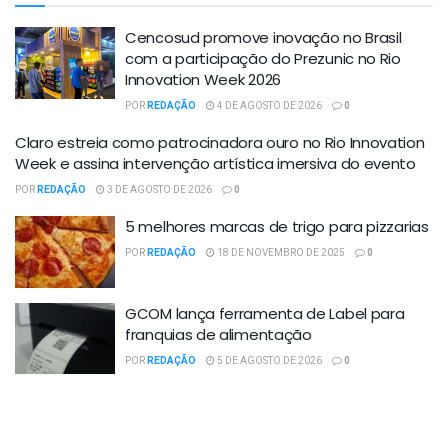
Cencosud promove inovação no Brasil
com a participação do Prezunic no Rio
Innovation Week 2026
POR
REDAÇÃO
4 DE AGOSTO DE 2026
0
Claro estreia como patrocinadora ouro no Rio Innovation
Week e assina intervenção artística imersiva do evento
POR
REDAÇÃO
3 DE AGOSTO DE 2026
0
5 melhores marcas de trigo para pizzarias
POR
REDAÇÃO
18 DE NOVEMBRO DE 2025
0
GCOM lança ferramenta de Label para
franquias de alimentação
POR
REDAÇÃO
5 DE AGOSTO DE 2026
0