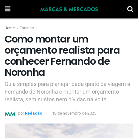
Home
Turismo
Como montar um
orçamento realista para
conhecer Fernando de
Noronha
Guia simples para planejar cada gasto da viagem a
Fernando de Noronha e montar um orçamento
realista, sem sustos nem dívidas na volta
por
Redação
18 de novembro de 2025