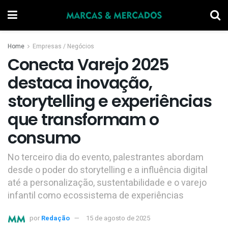
Home
Empresas / Negócios
Conecta Varejo 2025
destaca inovação,
storytelling e experiências
que transformam o
consumo
No terceiro dia do evento, palestrantes abordam
desde o poder do storytelling e a influência digital
até a personalização, sustentabilidade e o varejo
infantil como ecossistema de experiências
por
Redação
15 de agosto de 2025