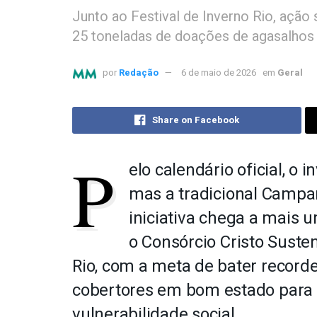
Junto ao Festival de Inverno Rio, ação 
25 toneladas de doações de agasalhos
por
Redação
6 de maio de 2026
em
Geral
Share on Facebook
P
elo calendário oficial, o
mas a tradicional Camp
iniciativa chega a mais u
o Consórcio Cristo Susten
Rio, com a meta de bater record
cobertores em bom estado para
vulnerabilidade social.