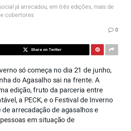
social já arrecadou, em três edições, mais de
 e cobertores
0
Share on Twitter
 inverno só começa no dia 21 de junho,
anha do
Agasalho
sai na frente. A
ma edição, fruto da parceria entre
tável, a PECK, e o Festival de Inverno
e de arrecadação de agasalhos e
 pessoas em situação de