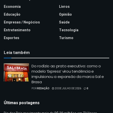
Economia
Livros
Educação
Opinião
Empresas / Negócios
Saúde
Entretenimento
Tecnologia
Esportes
Turismo
Leia também
Do rodízio ao prato executivo: como o
modelo ‘Express’ virou tendência e
impulsionou a expansão da marca Sal e
Brasa
POR
REDAÇÃO
20 DE JULHO DE 2026
0
Últimas postagens