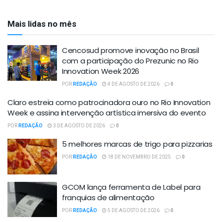
Mais lidas no mês
Cencosud promove inovação no Brasil
com a participação do Prezunic no Rio
Innovation Week 2026
POR
REDAÇÃO
4 DE AGOSTO DE 2026
0
Claro estreia como patrocinadora ouro no Rio Innovation
Week e assina intervenção artística imersiva do evento
POR
REDAÇÃO
3 DE AGOSTO DE 2026
0
5 melhores marcas de trigo para pizzarias
POR
REDAÇÃO
18 DE NOVEMBRO DE 2025
0
GCOM lança ferramenta de Label para
franquias de alimentação
POR
REDAÇÃO
5 DE AGOSTO DE 2026
0