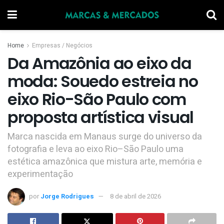
Home
Empresas / Negócios
Da Amazônia ao eixo da
moda: Souedo estreia no
eixo Rio-São Paulo com
proposta artística visual
Marca nascida em Manaus surge do universo da
fotografia e leva ao eixo Rio–São Paulo uma
estética amazônica que mistura arte, memória e
experimentação
por
Jorge Rodrigues
8 de abril de 2026