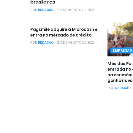
brasileiras
POR
REDAÇÃO
6 DE AGOSTO DE 2026
EMPRESAS / NEGÓCIOS
Pagsmile adquire a Microcash e
entra no mercado de crédito
POR
REDAÇÃO
6 DE AGOSTO DE 2026
EMPRESAS 
Mês dos Pai
entrada no a
na cerimôn
ganha novo 
POR
REDAÇÃO