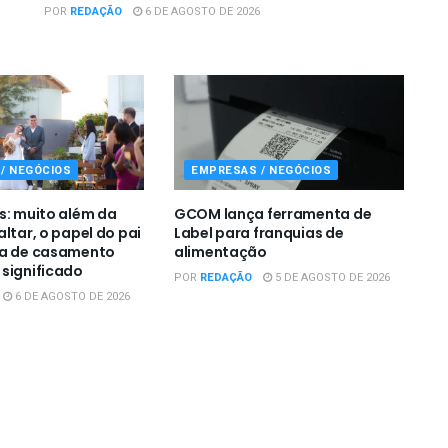
POR
REDAÇÃO
6 DE AGOSTO DE 2026
/ NEGÓCIOS
EMPRESAS / NEGÓCIOS
s: muito além da
GCOM lança ferramenta de
ltar, o papel do pai
Label para franquias de
ia de casamento
alimentação
significado
POR
REDAÇÃO
5 DE AGOSTO DE 2026
6 DE AGOSTO DE 2026