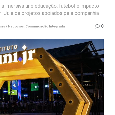
ncia imersiva une educação, futebol e impacto
ini Jr. e de projetos apoiados pela companhia
0
as / Negócios
,
Comunicação Integrada