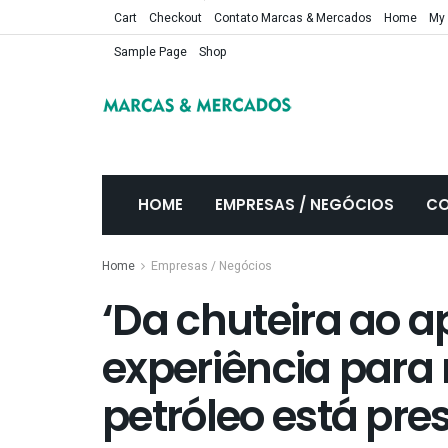
Cart
Checkout
Contato Marcas & Mercados
Home
My
Sample Page
Shop
HOME
EMPRESAS / NEGÓCIOS
CO
Home
Empresas / Negócios
‘Da chuteira ao ap
experiência para
petróleo está pre