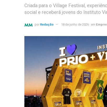
Criada para o Village Festival, experiê
social e receberá jovens do Instituto V
por
Redação
18 de junho de 2026
em
Empres