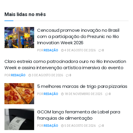
Mais lidas no mês
Cencosud promove inovação no Brasil
com a participação do Prezunic no Rio
Innovation Week 2026
POR
REDAÇÃO
4 DE AGOSTO DE 2026
0
Claro estreia como patrocinadora ouro no Rio Innovation
Week e assina intervenção artística imersiva do evento
POR
REDAÇÃO
3 DE AGOSTO DE 2026
0
5 melhores marcas de trigo para pizzarias
POR
REDAÇÃO
18 DE NOVEMBRO DE 2025
0
GCOM lança ferramenta de Label para
franquias de alimentação
POR
REDAÇÃO
5 DE AGOSTO DE 2026
0