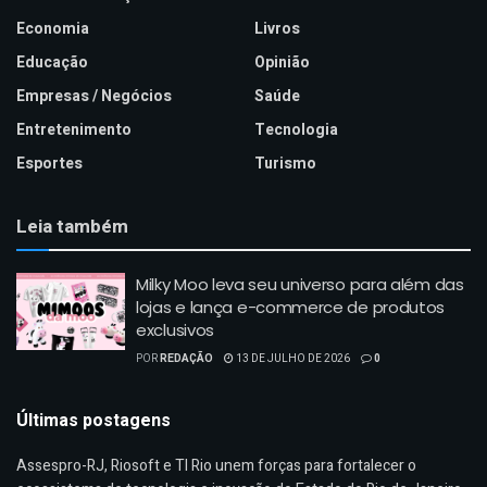
Economia
Livros
Educação
Opinião
Empresas / Negócios
Saúde
Entretenimento
Tecnologia
Esportes
Turismo
Leia também
Milky Moo leva seu universo para além das
lojas e lança e-commerce de produtos
exclusivos
POR
REDAÇÃO
13 DE JULHO DE 2026
0
Últimas postagens
Assespro-RJ, Riosoft e TI Rio unem forças para fortalecer o