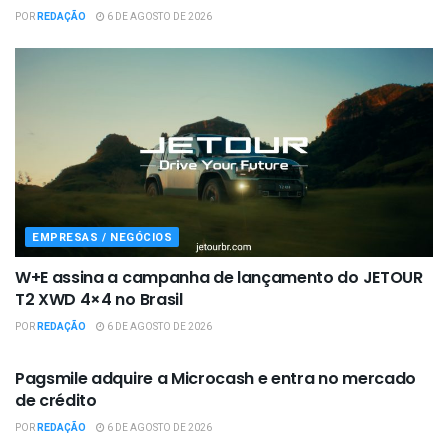
POR
REDAÇÃO
6 DE AGOSTO DE 2026
EMPRESAS / NEGÓCIOS
W+E assina a campanha de lançamento do JETOUR
T2 XWD 4×4 no Brasil
POR
REDAÇÃO
6 DE AGOSTO DE 2026
EMPRESAS / NEGÓCIOS
Pagsmile adquire a Microcash e entra no mercado
de crédito
POR
REDAÇÃO
6 DE AGOSTO DE 2026