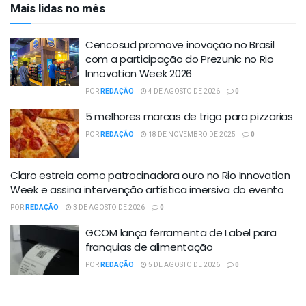
Mais lidas no mês
Cencosud promove inovação no Brasil
com a participação do Prezunic no Rio
Innovation Week 2026
POR
REDAÇÃO
4 DE AGOSTO DE 2026
0
5 melhores marcas de trigo para pizzarias
POR
REDAÇÃO
18 DE NOVEMBRO DE 2025
0
Claro estreia como patrocinadora ouro no Rio Innovation
Week e assina intervenção artística imersiva do evento
POR
REDAÇÃO
3 DE AGOSTO DE 2026
0
GCOM lança ferramenta de Label para
franquias de alimentação
POR
REDAÇÃO
5 DE AGOSTO DE 2026
0