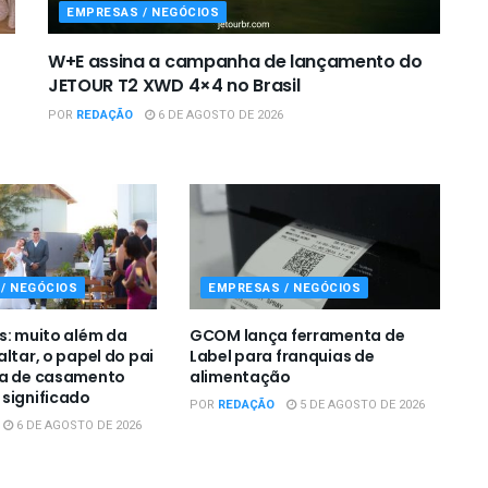
EMPRESAS / NEGÓCIOS
W+E assina a campanha de lançamento do
JETOUR T2 XWD 4×4 no Brasil
POR
REDAÇÃO
6 DE AGOSTO DE 2026
/ NEGÓCIOS
EMPRESAS / NEGÓCIOS
s: muito além da
GCOM lança ferramenta de
ltar, o papel do pai
Label para franquias de
ia de casamento
alimentação
significado
POR
REDAÇÃO
5 DE AGOSTO DE 2026
6 DE AGOSTO DE 2026