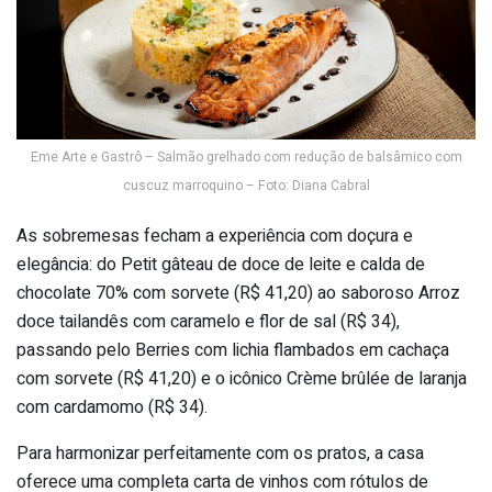
Eme Arte e Gastrô – Salmão grelhado com redução de balsâmico com
cuscuz marroquino – Foto: Diana Cabral
As sobremesas fecham a experiência com doçura e
elegância: do Petit gâteau de doce de leite e calda de
chocolate 70% com sorvete (R$ 41,20) ao saboroso Arroz
doce tailandês com caramelo e flor de sal (R$ 34),
passando pelo Berries com lichia flambados em cachaça
com sorvete (R$ 41,20) e o icônico Crème brûlée de laranja
com cardamomo (R$ 34).
Para harmonizar perfeitamente com os pratos, a casa
oferece uma completa carta de vinhos com rótulos de