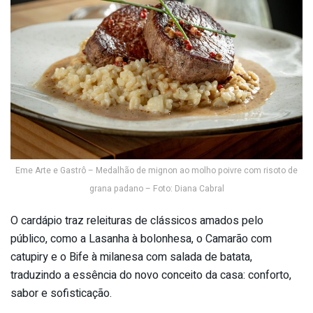
Eme Arte e Gastrô – Medalhão de mignon ao molho poivre com risoto de
grana padano – Foto: Diana Cabral
O cardápio traz releituras de clássicos amados pelo
público, como a Lasanha à bolonhesa, o Camarão com
catupiry e o Bife à milanesa com salada de batata,
traduzindo a essência do novo conceito da casa: conforto,
sabor e sofisticação.