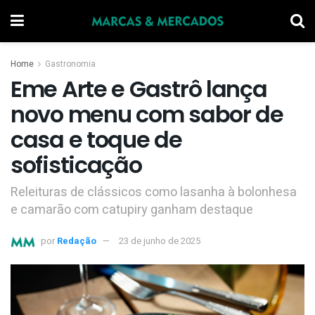
Home
Gastronomia
Eme Arte e Gastrô lança
novo menu com sabor de
casa e toque de
sofisticação
Releituras de clássicos como lasanha à bolonhesa
e camarão com catupiry ganham destaque
por
Redação
23 de junho de 2025