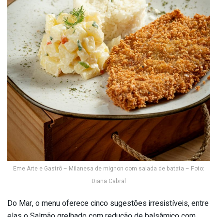
Eme Arte e Gastrô – Milanesa de mignon com salada de batata – Foto:
Diana Cabral
Do Mar, o menu oferece cinco sugestões irresistíveis, entre
elas o Salmão grelhado com redução de balsâmico com