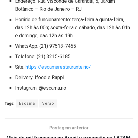
Endereço: Rua Visconde de Carandaí, 5, Jardim
Botânico – Rio de Janeiro – RJ
Horário de funcionamento: terça-feira a quinta-feira,
das 12h às 00h; sexta-feira e sábado, das 12h às 01h
e domingo, das 12h às 19h
WhatsApp: (21) 97513-7455
Telefone: (21) 3215-6185
Site:
https://escamarestaurante.rio/
Delivery: Ifood e Rappi
Instagram: @escama.rio
Tags:
Escama
Verão
Postagem anterior
Mais de mil franquias no Brasil e expansão na LATAM: