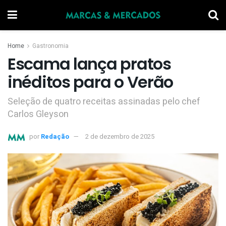
Home
Gastronomia
Escama lança pratos
inéditos para o Verão
Seleção de quatro receitas assinadas pelo chef
Carlos Gleyson
por
Redação
2 de dezembro de 2025