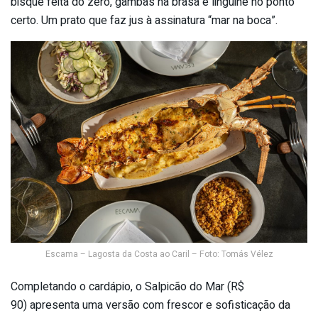
bisque feita do zero, gambas na brasa e linguine no ponto
certo. Um prato que faz jus à assinatura “mar na boca”.
Escama – Lagosta da Costa ao Caril – Foto: Tomás Vélez
Completando o cardápio, o Salpicão do Mar (R$
90) apresenta uma versão com frescor e sofisticação da