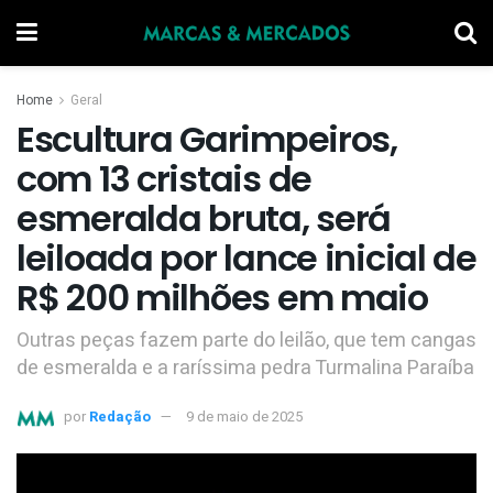
Home
Geral
Escultura Garimpeiros,
com 13 cristais de
esmeralda bruta, será
leiloada por lance inicial de
R$ 200 milhões em maio
Outras peças fazem parte do leilão, que tem cangas
de esmeralda e a raríssima pedra Turmalina Paraíba
por
Redação
9 de maio de 2025