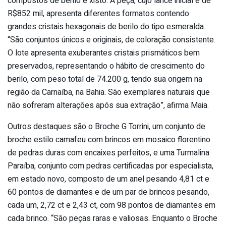
compostos de berilo e xisto. A peça, cujo lance inicial é de
R$852 mil, apresenta diferentes formatos contendo
grandes cristais hexagonais de berilo do tipo esmeralda.
“São conjuntos únicos e originais, de coloração consistente.
O lote apresenta exuberantes cristais prismáticos bem
preservados, representando o hábito de crescimento do
berilo, com peso total de 74.200 g, tendo sua origem na
região da Carnaíba, na Bahia. São exemplares naturais que
não sofreram alterações após sua extração”, afirma Maia.
Outros destaques são o Broche G Torrini, um conjunto de
broche estilo camafeu com brincos em mosaico florentino
de pedras duras com encaixes perfeitos, e uma Turmalina
Paraíba, conjunto com pedras certificadas por especialista,
em estado novo, composto de um anel pesando 4,81 ct e
60 pontos de diamantes e de um par de brincos pesando,
cada um, 2,72 ct e 2,43 ct, com 98 pontos de diamantes em
cada brinco. “São peças raras e valiosas. Enquanto o Broche