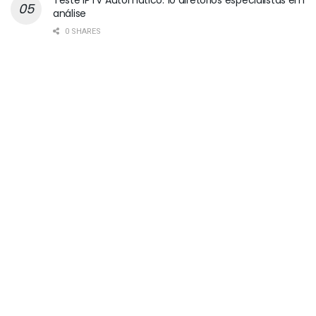
Teste IPTV Automático: 10 diretórios especialistas em
análise
0 SHARES