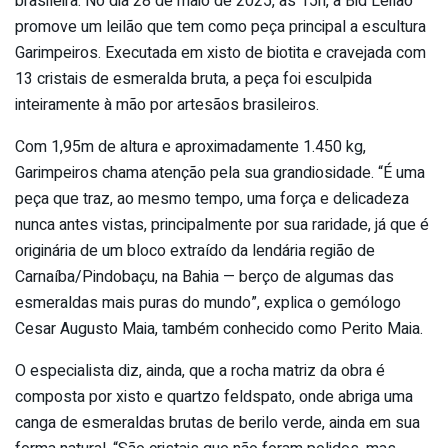
brasileira. No dia 28 de maio de 2025, às 15h, a Bid Leilão
promove um leilão que tem como peça principal a escultura
Garimpeiros. Executada em xisto de biotita e cravejada com
13 cristais de esmeralda bruta, a peça foi esculpida
inteiramente à mão por artesãos brasileiros.
Com 1,95m de altura e aproximadamente 1.450 kg,
Garimpeiros chama atenção pela sua grandiosidade. “É uma
peça que traz, ao mesmo tempo, uma força e delicadeza
nunca antes vistas, principalmente por sua raridade, já que é
originária de um bloco extraído da lendária região de
Carnaíba/Pindobaçu, na Bahia — berço de algumas das
esmeraldas mais puras do mundo”, explica o gemólogo
Cesar Augusto Maia, também conhecido como Perito Maia.
O especialista diz, ainda, que a rocha matriz da obra é
composta por xisto e quartzo feldspato, onde abriga uma
canga de esmeraldas brutas de berilo verde, ainda em sua