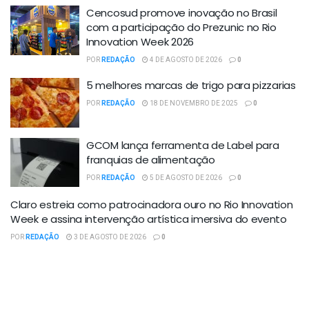
Cencosud promove inovação no Brasil
com a participação do Prezunic no Rio
Innovation Week 2026
POR
REDAÇÃO
4 DE AGOSTO DE 2026
0
5 melhores marcas de trigo para pizzarias
POR
REDAÇÃO
18 DE NOVEMBRO DE 2025
0
GCOM lança ferramenta de Label para
franquias de alimentação
POR
REDAÇÃO
5 DE AGOSTO DE 2026
0
Claro estreia como patrocinadora ouro no Rio Innovation
Week e assina intervenção artística imersiva do evento
POR
REDAÇÃO
3 DE AGOSTO DE 2026
0