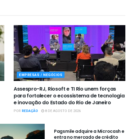
EMPRESAS / NEGÓCIOS
Assespro-RJ, Riosoft e TI Rio unem forças
para fortalecer o ecossistema de tecnologia
e inovação do Estado do Rio de Janeiro
POR
REDAÇÃO
8 DE AGOSTO DE 2026
EMPRESAS / NEGÓCIOS
Pagsmile adquire a Microcash e
entra no mercado de crédito