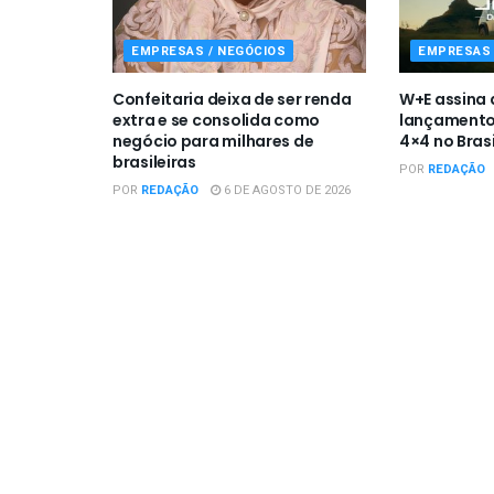
EMPRESAS / NEGÓCIOS
EMPRESAS 
Confeitaria deixa de ser renda
W+E assina
extra e se consolida como
lançamento
negócio para milhares de
4×4 no Brasi
brasileiras
POR
REDAÇÃO
POR
REDAÇÃO
6 DE AGOSTO DE 2026