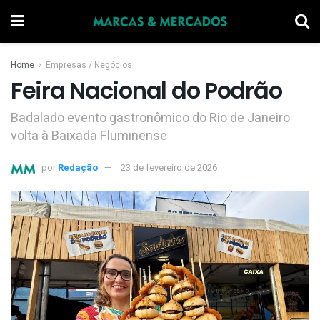
Home
Empresas / Negócios
Feira Nacional do Podrão
Badalado evento gastronômico do Rio de Janeiro
volta à Baixada Fluminense
por
Redação
23 de fevereiro de 2026