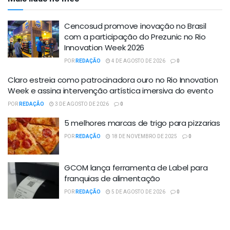
Cencosud promove inovação no Brasil
com a participação do Prezunic no Rio
Innovation Week 2026
POR
REDAÇÃO
4 DE AGOSTO DE 2026
0
Claro estreia como patrocinadora ouro no Rio Innovation
Week e assina intervenção artística imersiva do evento
POR
REDAÇÃO
3 DE AGOSTO DE 2026
0
5 melhores marcas de trigo para pizzarias
POR
REDAÇÃO
18 DE NOVEMBRO DE 2025
0
GCOM lança ferramenta de Label para
franquias de alimentação
POR
REDAÇÃO
5 DE AGOSTO DE 2026
0