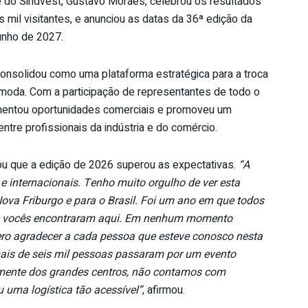
e do Sindvest, Gustavo Moraes, celebrou os resultados
mil visitantes, e anunciou as datas da 36ª edição da
junho de 2027.
consolidou como uma plataforma estratégica para a troca
 moda. Com a participação de representantes de todo o
omentou oportunidades comerciais e promoveu um
ntre profissionais da indústria e do comércio.
u que a edição de 2026 superou as expectativas.
“A
 e internacionais. Tenho muito orgulho de ver esta
Nova Friburgo e para o Brasil. Foi um ano em que todos
que vocês encontraram aqui. Em nenhum momento
ero agradecer a cada pessoa que esteve conosco nesta
mais de seis mil pessoas passaram por um evento
ntemente dos grandes centros, não contamos com
 uma logística tão acessível”
, afirmou.