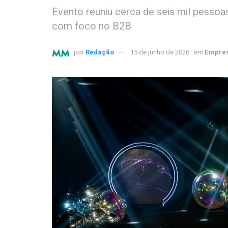
Evento reuniu cerca de seis mil pessoas
com foco no B2B
por
Redação
15 de junho de 2026
em
Empres