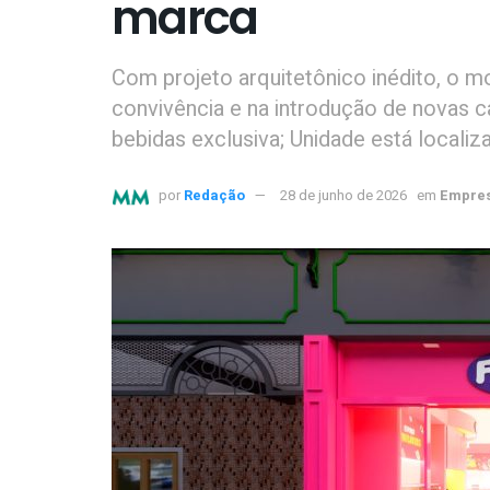
marca
Com projeto arquitetônico inédito, o 
convivência e na introdução de novas 
bebidas exclusiva; Unidade está localiz
por
Redação
28 de junho de 2026
em
Empres